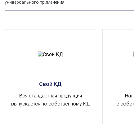
универсального применения
Свой КД
О
Вся стандартная продукция
Налич
выпускается по собственному КД
с собств