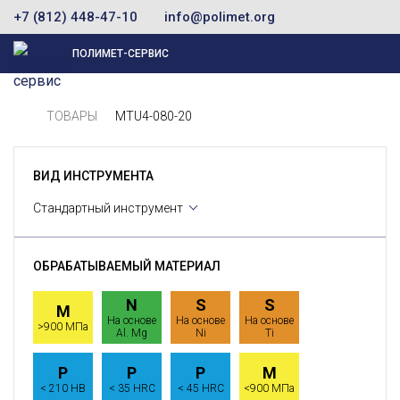
+7 (812) 448-47-10
info@polimet.org
ПОЛИМЕТ-СЕРВИС
ТОВАРЫ
MTU4-080-20
ВИД ИНСТРУМЕНТА
Стандартный инструмент
ОБРАБАТЫВАЕМЫЙ МАТЕРИАЛ
N
S
S
M
На основе
На основе
На основе
>900 МПа
Al. Mg
Ni
Ti
P
P
P
M
< 210 HB
< 35 HRC
< 45 HRC
<900 МПа