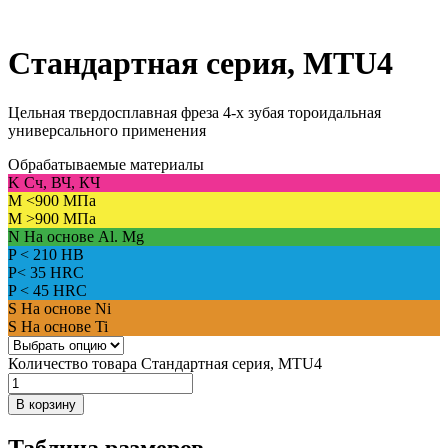
Стандартная серия, MTU4
Цельная твердосплавная фреза 4-х зубая тороидальная
универсального применения
Обрабатываемые материалы
K
Сч, ВЧ, КЧ
M
<900 МПа
M
>900 МПа
N
На основе Al. Mg
P
< 210 HB
P
< 35 HRC
P
< 45 HRC
S
На основе Ni
S
На основе Ti
Количество товара Стандартная серия, MTU4
В корзину
Таблица размеров