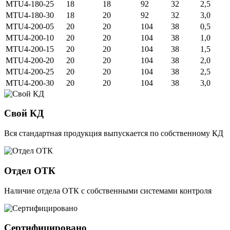
MTU4-180-25
18
18
92
32
2,5
MTU4-180-30
18
20
92
32
3,0
MTU4-200-05
20
20
104
38
0,5
MTU4-200-10
20
20
104
38
1,0
MTU4-200-15
20
20
104
38
1,5
MTU4-200-20
20
20
104
38
2,0
MTU4-200-25
20
20
104
38
2,5
MTU4-200-30
20
20
104
38
3,0
Свой КД
Вся стандартная продукция выпускается по собственному КД
Отдел ОТК
Наличие отдела ОТК с собственными системами контроля
Сертифицировано