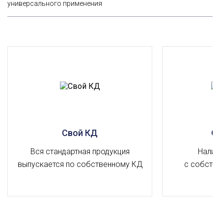
универсального применения
Свой КД
О
Вся стандартная продукция
Налич
выпускается по собственному КД
с собств