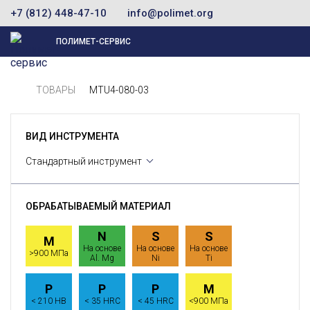
+7 (812) 448-47-10
info@polimet.org
ПОЛИМЕТ-СЕРВИС
ТОВАРЫ
MTU4-080-03
ВИД ИНСТРУМЕНТА
Стандартный инструмент
ОБРАБАТЫВАЕМЫЙ МАТЕРИАЛ
N
S
S
M
На основе
На основе
На основе
>900 МПа
Al. Mg
Ni
Ti
P
P
P
M
< 210 HB
< 35 HRC
< 45 HRC
<900 МПа