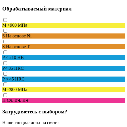
Обрабатываемый материал
M
>900 МПа
S
На основе Ni
S
На основе Ti
P
< 210 HB
P
< 35 HRC
P
< 45 HRC
M
<900 МПа
K
Сч, ВЧ, КЧ
Затрудняетесь с выбором?
Наши специалисты на связи: