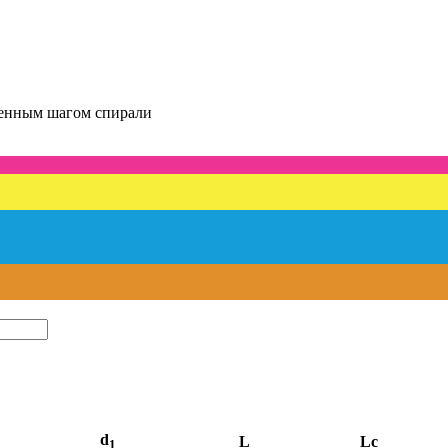
еменным шагом спирали
d
L
Lc
1