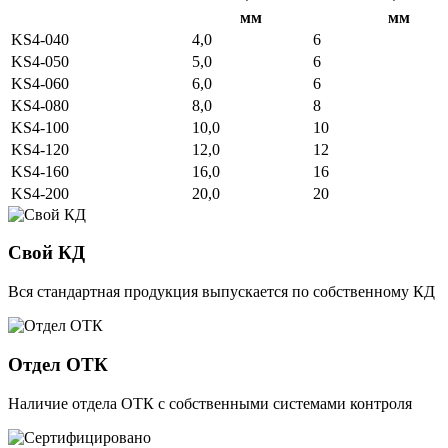
мм
мм
KS4-040
4,0
6
KS4-050
5,0
6
KS4-060
6,0
6
KS4-080
8,0
8
KS4-100
10,0
10
KS4-120
12,0
12
KS4-160
16,0
16
KS4-200
20,0
20
Свой КД
Вся стандартная продукция выпускается по собственному КД
Отдел ОТК
Наличие отдела ОТК с собственными системами контроля