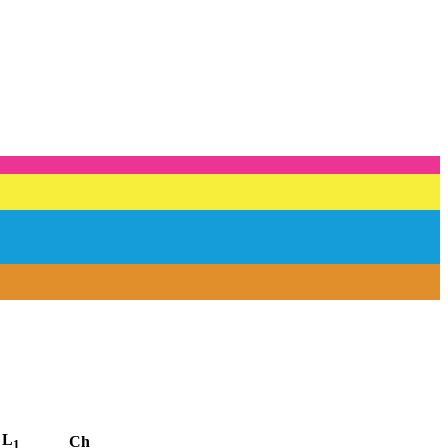
L
Ch
1