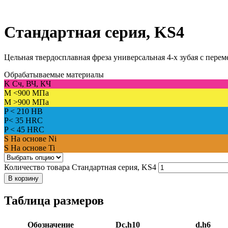
Стандартная серия, KS4
Цельная твердосплавная фреза универсальная 4-х зубая с пер
Обрабатываемые материалы
K
Сч, ВЧ, КЧ
M
<900 МПа
M
>900 МПа
P
< 210 HB
P
< 35 HRC
P
< 45 HRC
S
На основе Ni
S
На основе Ti
Количество товара Стандартная серия, KS4
В корзину
Таблица размеров
Обозначение
Dc,h10
d,h6