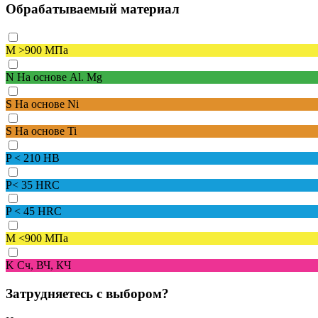
Обрабатываемый материал
M
>900 МПа
N
На основе Al. Mg
S
На основе Ni
S
На основе Ti
P
< 210 HB
P
< 35 HRC
P
< 45 HRC
M
<900 МПа
K
Сч, ВЧ, КЧ
Затрудняетесь с выбором?