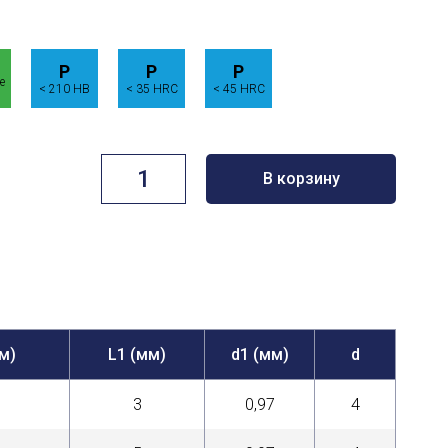
P
P
P
е
< 210 HB
< 35 HRC
< 45 HRC
Количество
В корзину
товара
Стандартная
серия,
MMB2
м)
L1 (мм)
d1 (мм)
d
3
0,97
4