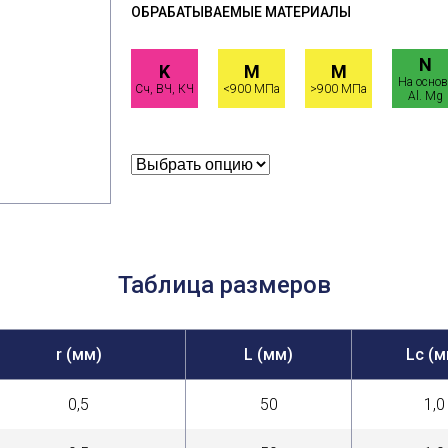
ОБРАБАТЫВАЕМЫЕ МАТЕРИАЛЫ
N
K
M
M
На основ
Сч, ВЧ, КЧ
<900 МПа
>900 МПа
Al. Mg
Таблица размеров
r (мм)
L (мм)
Lc (м
0,5
50
1,0