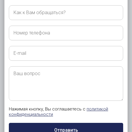
Как
к
Вам
обращаться?
Номер
телефона
E-
mail
Ваш
вопрос
Нажимая кнопку, Вы соглашаетесь с
политикой
конфиденциальности
Отправить