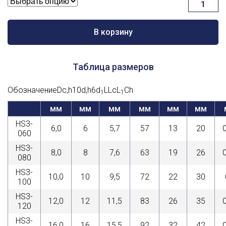
Количест
товара
Стандартн
серия,
В корзину
HS3
Таблица размеров
ОбозначениеDc,h10d,h6d
LLcL
Ch
1
1
мм
мм
мм
мм
мм
мм
HS3-
6,0
6
5,7
57
13
20
060
HS3-
8,0
8
7,6
63
19
26
080
HS3-
10,0
10
9,5
72
22
30
100
HS3-
12,0
12
11,5
83
26
35
120
HS3-
16,0
16
15,5
92
32
42