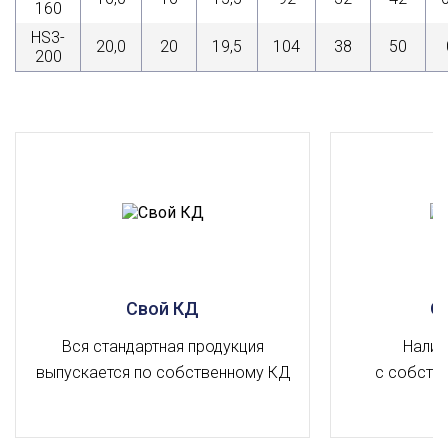
160
HS3-
20,0
20
19,5
104
38
50
200
Свой КД
О
Вся стандартная продукция
Налич
выпускается по собственному КД
с собств