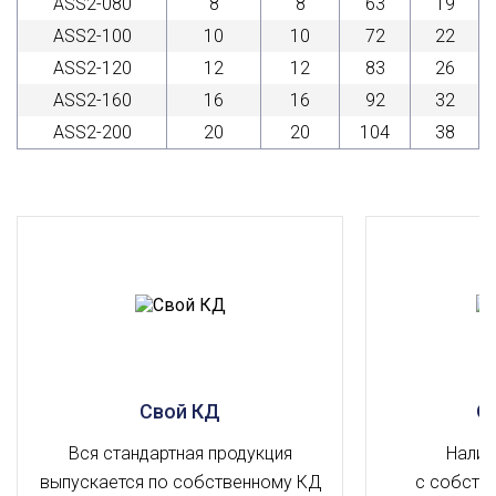
ASS2-080
8
8
63
19
ASS2-100
10
10
72
22
ASS2-120
12
12
83
26
ASS2-160
16
16
92
32
ASS2-200
20
20
104
38
Свой КД
О
Вся стандартная продукция
Налич
выпускается по собственному КД
с собств