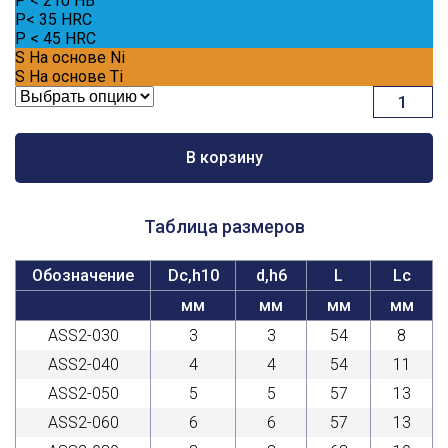
P
< 210 HB
P
< 35 HRC
P
< 45 HRC
S
На основе Ni
S
На основе Ti
Количест
товара
Стандартн
серия,
В корзину
ASS2
Таблица размеров
Обозначение
Dc,h10
d,h6
L
Lc
мм
мм
мм
мм
ASS2-030
3
3
54
8
ASS2-040
4
4
54
11
ASS2-050
5
5
57
13
ASS2-060
6
6
57
13