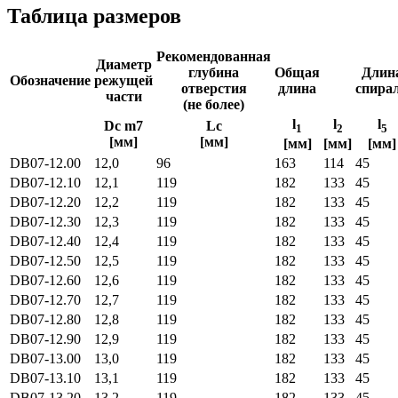
Таблица размеров
Рекомендованная
Диаметр
глубина
Общая
Длин
Обозначение
режущей
отверстия
длина
спира
части
(не более)
l
l
l
Dc m7
Lc
1
2
5
[мм]
[мм]
[мм]
[мм]
[мм]
DB07-12.00
12,0
96
163
114
45
DB07-12.10
12,1
119
182
133
45
DB07-12.20
12,2
119
182
133
45
DB07-12.30
12,3
119
182
133
45
DB07-12.40
12,4
119
182
133
45
DB07-12.50
12,5
119
182
133
45
DB07-12.60
12,6
119
182
133
45
DB07-12.70
12,7
119
182
133
45
DB07-12.80
12,8
119
182
133
45
DB07-12.90
12,9
119
182
133
45
DB07-13.00
13,0
119
182
133
45
DB07-13.10
13,1
119
182
133
45
DB07-13.20
13,2
119
182
133
45