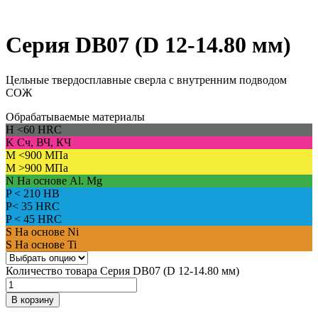
Серия DВ07 (D 12-14.80 мм)
Цельные твердосплавные сверла с внутренним подводом
СОЖ
Обрабатываемые материалы
H
<60 HRC
K
Сч, ВЧ, КЧ
M
<900 МПа
M
>900 МПа
N
На основе Al. Mg
P
< 210 HB
P
< 35 HRC
P
< 45 HRC
S
На основе Ni
S
На основе Ti
Количество товара Серия DВ07 (D 12-14.80 мм)
В корзину