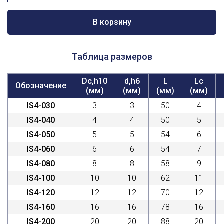
товара
MM
S-
В корзину
A
(С
заниженной
Таблица размеров
шейкой)
Dc,h10
d,h6
L
Lc
Обозначение
(мм)
(мм)
(мм)
(мм)
IS4-030
3
3
50
4
IS4-040
4
4
50
5
IS4-050
5
5
54
6
IS4-060
6
6
54
7
IS4-080
8
8
58
9
IS4-100
10
10
62
11
IS4-120
12
12
70
12
IS4-160
16
16
78
16
IS4-200
20
20
88
20