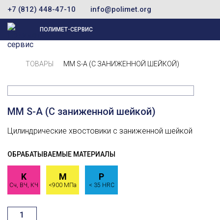
+7 (812) 448-47-10
info@polimet.org
ПОЛИМЕТ-СЕРВИС
ТОВАРЫ
MM S-A (С ЗАНИЖЕННОЙ ШЕЙКОЙ)
MM S-A (С заниженной шейкой)
Цилиндрические хвостовики с заниженной шейкой
ОБРАБАТЫВАЕМЫЕ МАТЕРИАЛЫ
K
M
P
Сч, ВЧ, КЧ
<900 МПа
< 35 HRC
Количество