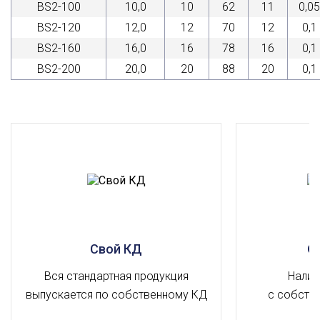
BS2-100
10,0
10
62
11
0,05
BS2-120
12,0
12
70
12
0,1
BS2-160
16,0
16
78
16
0,1
BS2-200
20,0
20
88
20
0,1
Свой КД
О
Вся стандартная продукция
Налич
выпускается по собственному КД
с собств