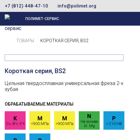
+7 (812) 448-47-10
info@polimet.org
ПОЛИМЕТ-СЕРВИС
ТОВАРЫ
КОРОТКАЯ СЕРИЯ, BS2
Короткая серия, BS2
Цельная твердосплавная универсальная фреза 2-х
зубая
ОБРАБАТЫВАЕМЫЕ МАТЕРИАЛЫ
N
K
M
M
P
На основе
Сч, ВЧ, КЧ
<900 МПа
>900 МПа
< 210 HB
Al. Mg