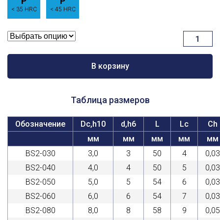
P
P
< 35 HRC
< 45 HRC
Количест
товара
Короткая
серия,
В корзину
BS2
Таблица размеров
Обозначение
Dc,h10
d,h6
L
Lc
Ch
мм
мм
мм
мм
мм
BS2-030
3,0
3
50
4
0,03
BS2-040
4,0
4
50
5
0,03
BS2-050
5,0
5
54
6
0,03
BS2-060
6,0
6
54
7
0,03
BS2-080
8,0
8
58
9
0,05