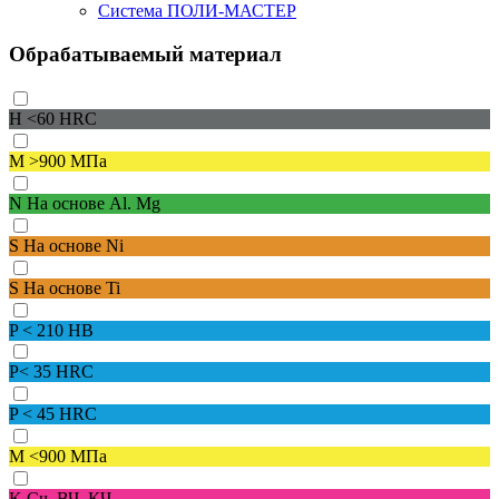
Система ПОЛИ-МАСТЕР
Обрабатываемый материал
H
<60 HRC
M
>900 МПа
N
На основе Al. Mg
S
На основе Ni
S
На основе Ti
P
< 210 HB
P
< 35 HRC
P
< 45 HRC
M
<900 МПа
K
Сч, ВЧ, КЧ