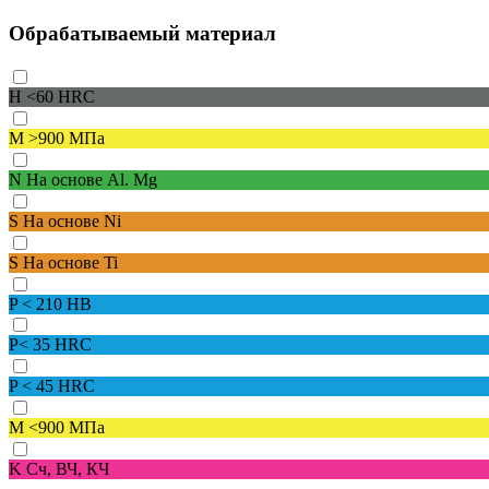
Обрабатываемый материал
H
<60 HRC
M
>900 МПа
N
На основе Al. Mg
S
На основе Ni
S
На основе Ti
P
< 210 HB
P
< 35 HRC
P
< 45 HRC
M
<900 МПа
K
Сч, ВЧ, КЧ