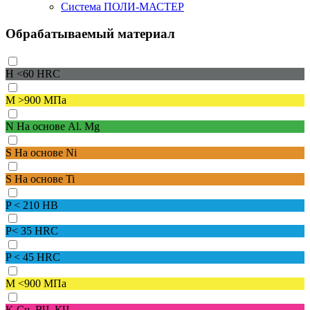
Система ПОЛИ-МАСТЕР
Обрабатываемый материал
H
<60 HRC
M
>900 МПа
N
На основе Al. Mg
S
На основе Ni
S
На основе Ti
P
< 210 HB
P
< 35 HRC
P
< 45 HRC
M
<900 МПа
K
Сч, ВЧ, КЧ