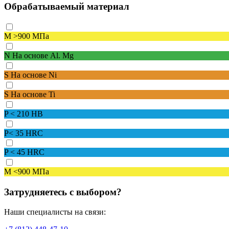
Обрабатываемый материал
M
>900 МПа
N
На основе Al. Mg
S
На основе Ni
S
На основе Ti
P
< 210 HB
P
< 35 HRC
P
< 45 HRC
M
<900 МПа
Затрудняетесь с выбором?
Наши специалисты на связи: