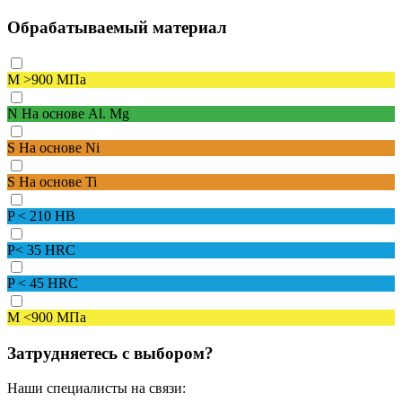
Обрабатываемый материал
M
>900 МПа
N
На основе Al. Mg
S
На основе Ni
S
На основе Ti
P
< 210 HB
P
< 35 HRC
P
< 45 HRC
M
<900 МПа
Затрудняетесь с выбором?
Наши специалисты на связи: