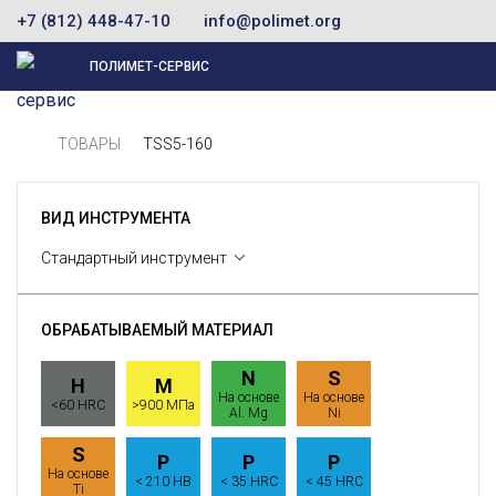
+7 (812) 448-47-10
info@polimet.org
ПОЛИМЕТ-СЕРВИС
ТОВАРЫ
TSS5-160
ВИД ИНСТРУМЕНТА
Стандартный инструмент
ОБРАБАТЫВАЕМЫЙ МАТЕРИАЛ
N
S
H
M
На основе
На основе
<60 HRC
>900 МПа
Al. Mg
Ni
S
P
P
P
На основе
< 210 HB
< 35 HRC
< 45 HRC
Ti