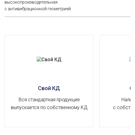
высокопроизводительная
с антивибрационной геометрией
Свой КД
О
Вся стандартная продукция
Налич
выпускается по собственному КД
с собств