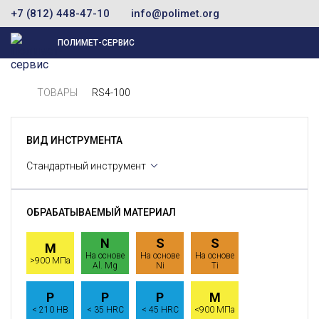
+7 (812) 448-47-10
info@polimet.org
ПОЛИМЕТ-СЕРВИС
ТОВАРЫ
RS4-100
ВИД ИНСТРУМЕНТА
Стандартный инструмент
ОБРАБАТЫВАЕМЫЙ МАТЕРИАЛ
N
S
S
M
На основе
На основе
На основе
>900 МПа
Al. Mg
Ni
Ti
P
P
P
M
< 210 HB
< 35 HRC
< 45 HRC
<900 МПа