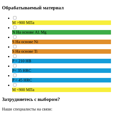
Обрабатываемый материал
M
>900 МПа
N
На основе Al. Mg
S
На основе Ni
S
На основе Ti
P
< 210 HB
P
< 35 HRC
P
< 45 HRC
M
<900 МПа
Затрудняетесь с выбором?
Наши специалисты на связи: