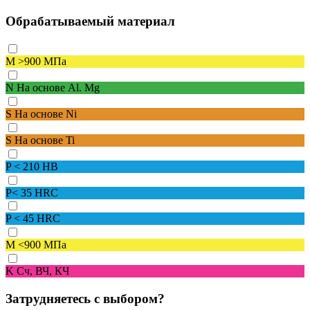
Обрабатываемый материал
M
>900 МПа
N
На основе Al. Mg
S
На основе Ni
S
На основе Ti
P
< 210 HB
P
< 35 HRC
P
< 45 HRC
M
<900 МПа
K
Сч, ВЧ, КЧ
Затрудняетесь с выбором?