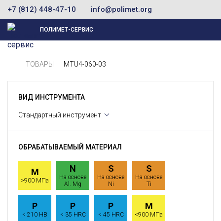
+7 (812) 448-47-10
info@polimet.org
ПОЛИМЕТ-СЕРВИС
ТОВАРЫ
MTU4-060-03
ВИД ИНСТРУМЕНТА
Стандартный инструмент
ОБРАБАТЫВАЕМЫЙ МАТЕРИАЛ
N
S
S
M
На основе
На основе
На основе
>900 МПа
Al. Mg
Ni
Ti
P
P
P
M
< 210 HB
< 35 HRC
< 45 HRC
<900 МПа