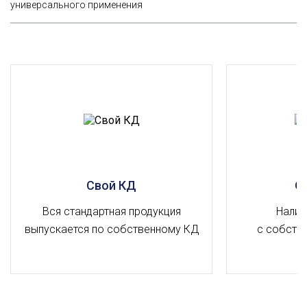
универсального применения
Свой КД
О
Вся стандартная продукция
Налич
выпускается по собственному КД
с собств