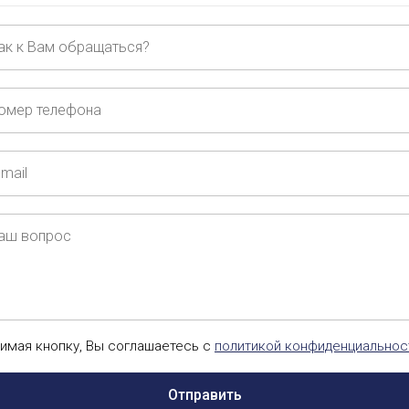
ащаться?
ер
ефона
ш
рос
имая кнопку, Вы соглашаетесь с
политикой конфиденциальнос
Отправить