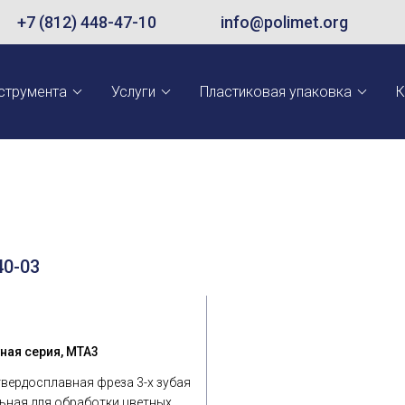
+7 (812) 448-47-10
info@polimet.org
струмента
Услуги
Пластиковая упаковка
К
0-03
ная серия, MTA3
твердосплавная фреза 3-х зубая
ьная для обработки цветных