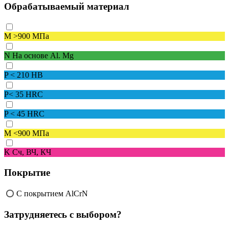
Обрабатываемый материал
M
>900 МПа
N
На основе Al. Mg
P
< 210 HB
P
< 35 HRC
P
< 45 HRC
M
<900 МПа
K
Сч, ВЧ, КЧ
Покрытие
С покрытием AlCrN
Затрудняетесь с выбором?