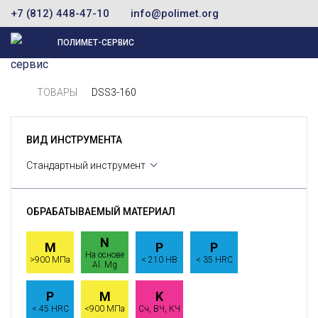
+7 (812) 448-47-10
info@polimet.org
ПОЛИМЕТ-СЕРВИС
ТОВАРЫ
DSS3-160
ВИД ИНСТРУМЕНТА
Стандартный инструмент
ОБРАБАТЫВАЕМЫЙ МАТЕРИАЛ
N
M
P
P
На основе
>900 МПа
< 210 HB
< 35 HRC
Al. Mg
P
M
K
< 45 HRC
<900 МПа
Сч, ВЧ, КЧ