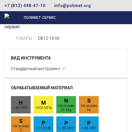
+7 (812) 448-47-10
info@polimet.org
ПОЛИМЕТ-СЕРВИС
ТОВАРЫ
DB12-19.00
ВИД ИНСТРУМЕНТА
Стандартный инструмент
ОБРАБАТЫВАЕМЫЙ МАТЕРИАЛ
N
S
H
M
На основе
На основе
<60 HRC
>900 МПа
Al. Mg
Ni
S
P
P
P
На основе
< 210 HB
< 35 HRC
< 45 HRC
Ti