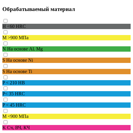
Обрабатываемый материал
H
<60 HRC
M
>900 МПа
N
На основе Al. Mg
S
На основе Ni
S
На основе Ti
P
< 210 HB
P
< 35 HRC
P
< 45 HRC
M
<900 МПа
K
Сч, ВЧ, КЧ