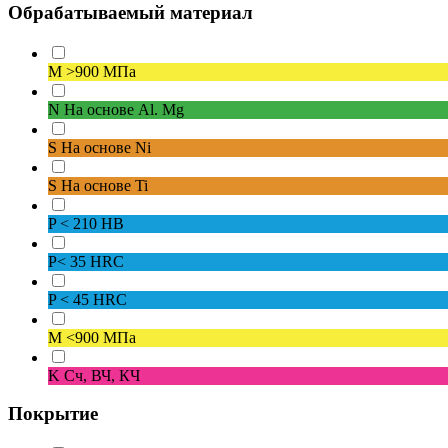
Обрабатываемый материал
M
>900 МПа
N
На основе Al. Mg
S
На основе Ni
S
На основе Ti
P
< 210 HB
P
< 35 HRC
P
< 45 HRC
M
<900 МПа
K
Сч, ВЧ, КЧ
Покрытие