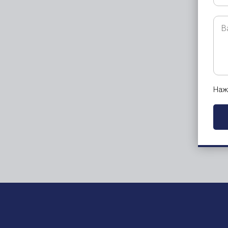
Ва
воп
Наж