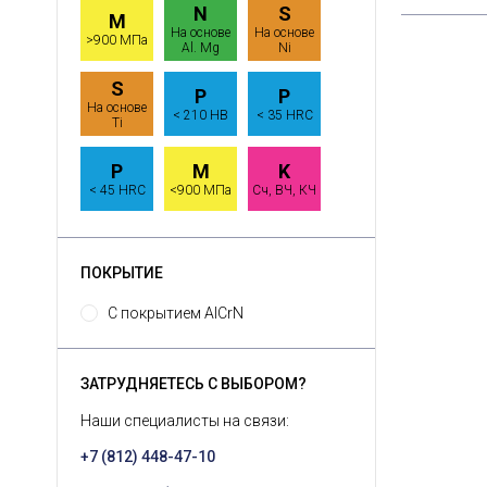
N
S
M
На основе
На основе
>900 МПа
Al. Mg
Ni
S
P
P
На основе
< 210 HB
< 35 HRC
Ti
P
M
K
< 45 HRC
<900 МПа
Сч, ВЧ, КЧ
ПОКРЫТИЕ
С покрытием AlCrN
ЗАТРУДНЯЕТЕСЬ С ВЫБОРОМ?
Наши специалисты на связи:
+7 (812) 448-47-10