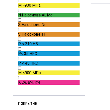
M
>900 МПа
N
На основе Al. Mg
S
На основе Ni
S
На основе Ti
P
< 210 HB
P
< 35 HRC
P
< 45 HRC
M
<900 МПа
K
Сч, ВЧ, КЧ
ПОКРЫТИЕ