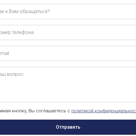
ащаться?
ер
ефона
ш
рос
имая кнопку, Вы соглашаетесь с
политикой конфиденциальнос
Отправить