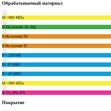
Обрабатываемый материал
M
>900 МПа
N
На основе Al. Mg
S
На основе Ni
S
На основе Ti
P
< 210 HB
P
< 35 HRC
P
< 45 HRC
M
<900 МПа
K
Сч, ВЧ, КЧ
Покрытие