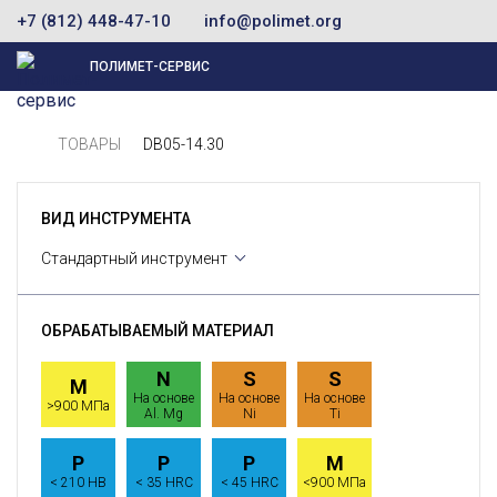
+7 (812) 448-47-10
info@polimet.org
ПОЛИМЕТ-СЕРВИС
ТОВАРЫ
DB05-14.30
ВИД ИНСТРУМЕНТА
Стандартный инструмент
ОБРАБАТЫВАЕМЫЙ МАТЕРИАЛ
N
S
S
M
На основе
На основе
На основе
>900 МПа
Al. Mg
Ni
Ti
P
P
P
M
< 210 HB
< 35 HRC
< 45 HRC
<900 МПа