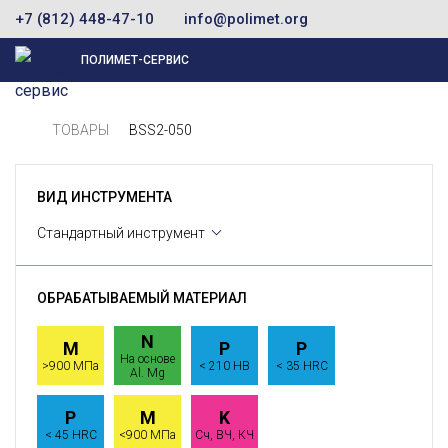
+7 (812) 448-47-10
info@polimet.org
ПОЛИМЕТ-СЕРВИС
ТОВАРЫ
BSS2-050
ВИД ИНСТРУМЕНТА
Стандартный инструмент
ОБРАБАТЫВАЕМЫЙ МАТЕРИАЛ
N
M
P
P
На основе
>900 МПа
< 210 HB
< 35 HRC
Al. Mg
P
M
K
< 45 HRC
<900 МПа
Сч, ВЧ, КЧ