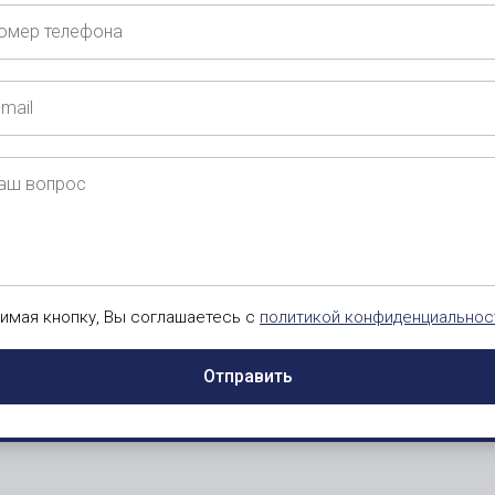
ащаться?
ер
ефона
ш
рос
имая кнопку, Вы соглашаетесь с
политикой конфиденциальнос
Отправить