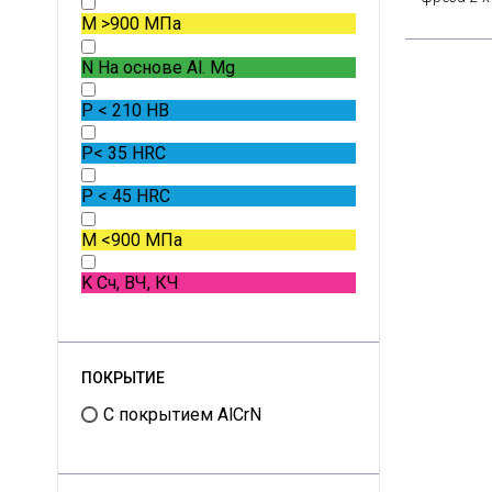
M
>900 МПа
N
На основе Al. Mg
P
< 210 HB
P
< 35 HRC
P
< 45 HRC
M
<900 МПа
K
Сч, ВЧ, КЧ
ПОКРЫТИЕ
С покрытием AlCrN