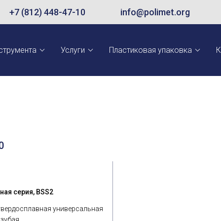
+7 (812) 448-47-10
info@polimet.org
струмента
Услуги
Пластиковая упаковка
К
0
ная серия, BSS2
твердосплавная универсальная
 зубая