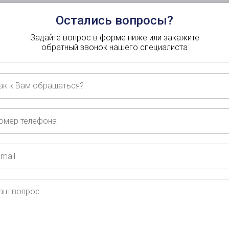
Остались вопросы?
Задайте вопрос в форме ниже или закажите
обратный звонок нашего специалиста
ащаться?
ер
ефона
ш
рос