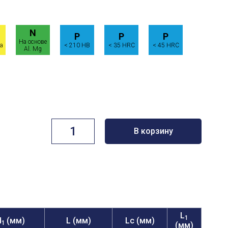
N
P
P
P
На основе
а
< 210 HB
< 35 HRC
< 45 HRC
Al. Mg
Количество
В корзину
товара
Стандартная
серия,
CSS4
L
1
d
(мм)
L (мм)
Lc (мм)
1
(мм)