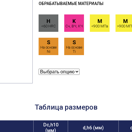
ОБРАБАТЫВАЕМЫЕ МАТЕРИАЛЫ
H
K
M
M
<60 HRC
Сч, ВЧ, КЧ
<900 МПа
>900 МП
S
S
На основе
На основе
Ni
Ti
Таблица размеров
Dc,h10
d,h6 (мм)
(мм)