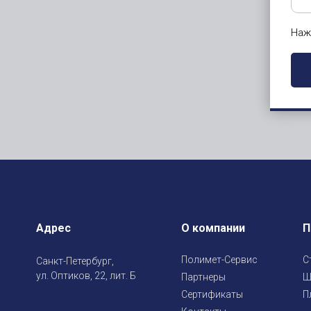
Наж
Адрес
О компании
П
Полимет-Сервис
С
Санкт-Петербург,
ул. Оптиков, 22, лит. Б
Партнеры
Ш
Сертификаты
П