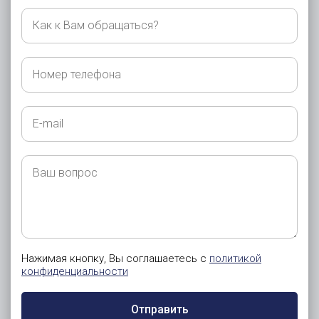
Как
к
Вам
обращаться?
Номер
телефона
E-
mail
Ваш
вопрос
Нажимая кнопку, Вы соглашаетесь с
политикой
конфиденциальности
Отправить