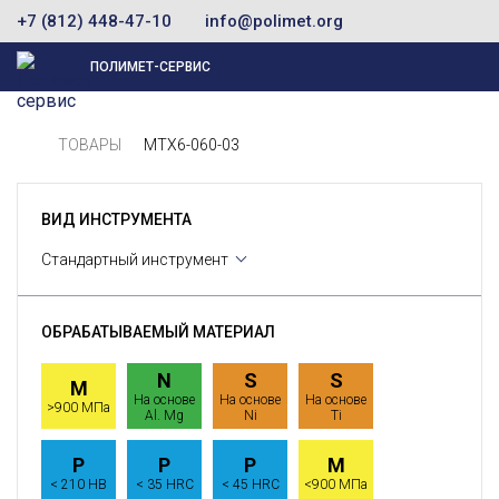
+7 (812) 448-47-10
info@polimet.org
ПОЛИМЕТ-СЕРВИС
ТОВАРЫ
MTX6-060-03
ВИД ИНСТРУМЕНТА
Стандартный инструмент
ОБРАБАТЫВАЕМЫЙ МАТЕРИАЛ
N
S
S
M
На основе
На основе
На основе
>900 МПа
Al. Mg
Ni
Ti
P
P
P
M
< 210 HB
< 35 HRC
< 45 HRC
<900 МПа