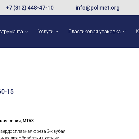
+7 (812) 448-47-10
info@polimet.org
струмента
Услуги
Пластиковая упаковка
К
0-15
ная серия, MTA3
твердосплавная фреза 3-х зубая
ьная для обработки цветных