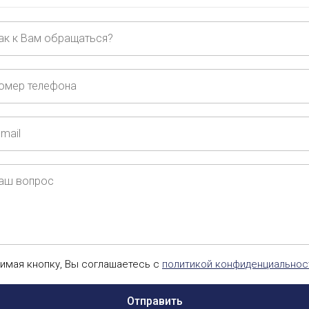
ащаться?
ер
ефона
ш
рос
имая кнопку, Вы соглашаетесь с
политикой конфиденциальнос
Отправить