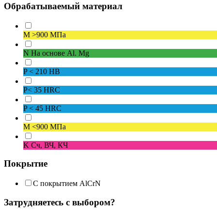
Обрабатываемый материал
M
>900 МПа
N
На основе Al. Mg
P
< 210 HB
P
< 35 HRC
P
< 45 HRC
M
<900 МПа
K
Сч, ВЧ, КЧ
Покрытие
С покрытием AlCrN
Затрудняетесь с выбором?