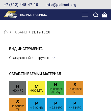
+7 (812) 448-47-10
info@polimet.org
ПОЛИМЕТ-СЕРВИС
ТОВАРЫ
DB12-13.20
ВИД ИНСТРУМЕНТА
Стандартный инструмент
ОБРАБАТЫВАЕМЫЙ МАТЕРИАЛ
N
S
H
M
На основе
На основе
<60 HRC
>900 МПа
Al. Mg
Ni
S
P
P
P
На основе
< 210 HB
< 35 HRC
< 45 HRC
Ti