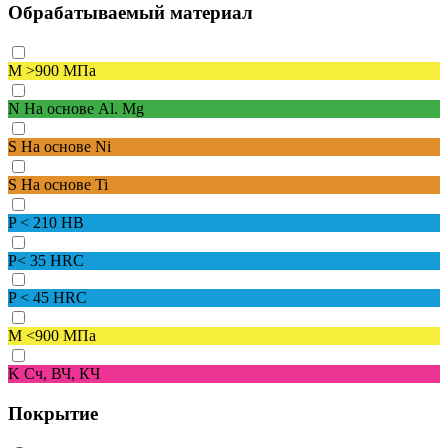
Обрабатываемый материал
M
>900 МПа
N
На основе Al. Mg
S
На основе Ni
S
На основе Ti
P
< 210 HB
P
< 35 HRC
P
< 45 HRC
M
<900 МПа
K
Сч, ВЧ, КЧ
Покрытие