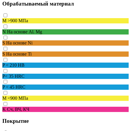
Обрабатываемый материал
M
>900 МПа
N
На основе Al. Mg
S
На основе Ni
S
На основе Ti
P
< 210 HB
P
< 35 HRC
P
< 45 HRC
M
<900 МПа
K
Сч, ВЧ, КЧ
Покрытие